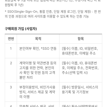
회원탈퇴 후 5일 이내 또는 법령에 따른 보존기간 (단, 부정거래 확인 시 회
원탈퇴 후 1년)
* SSO(Single-Sign-On, 통합 인증, 단일 계정 로그인, 단일 계정) : 한 번
의 인증 과정으로 여러 사이트를 이용할 수 있도록 하는 인증 기능
구매회원 가입 (사업자)
연번
목적
항목
1
본인여부 확인, *SSO 연동
[필수] 이름, ID, 비밀번호,
휴대폰번호, 이메일 주소
2
계약이행 및 약관변경 등의
[필수] 이름, ID, 휴대폰번
고지를 위한 연락, 본인의
호, 이메일 주소, 전화번호,
사 확인 및 민원 등의 고객
주소(선택 입력 시)
불만 처리
3
부정이용방지, 비인가사용
[필수] 방문일시, 서비스이
방지, 서비스 제공 및 계약
용기록 및 기기정보
의 이행
4
맞춤형 서비스 제공, 서비
[필수] 필수/선택항목에서