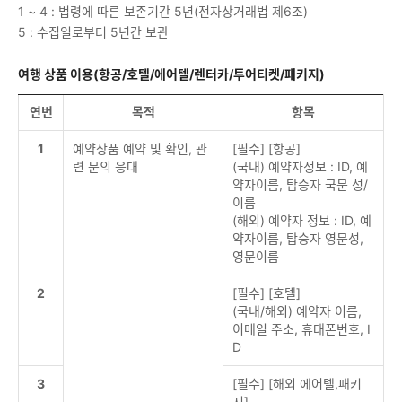
1 ~ 4 : 법령에 따른 보존기간 5년(전자상거래법 제6조)
5 : 수집일로부터 5년간 보관
여행 상품 이용(항공/호텔/에어텔/렌터카/투어티켓/패키지)
연번
목적
항목
1
예약상품 예약 및 확인, 관
[필수] [항공]
련 문의 응대
(국내) 예약자정보 : ID, 예
약자이름, 탑승자 국문 성/
이름
(해외) 예약자 정보 : ID, 예
약자이름, 탑승자 영문성,
영문이름
2
[필수] [호텔]
(국내/해외) 예약자 이름,
이메일 주소, 휴대폰번호, I
D
3
[필수] [해외 에어텔,패키
지]