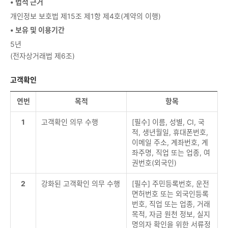
• 법적 근거
개인정보 보호법 제15조 제1항 제4호(계약의 이행)
• 보유 및 이용기간
5년
(전자상거래법 제6조)
고객확인
연번
목적
항목
1
고객확인 의무 수행
[필수] 이름, 성별, CI, 국
적, 생년월일, 휴대폰번호,
이메일 주소, 계좌번호, 계
좌주명, 직업 또는 업종, 여
권번호(외국인)
2
강화된 고객확인 의무 수행
[필수] 주민등록번호, 운전
면허번호 또는 외국인등록
번호, 직업 또는 업종, 거래
목적, 자금 원천 정보, 실지
명의자 확인을 위한 서류정