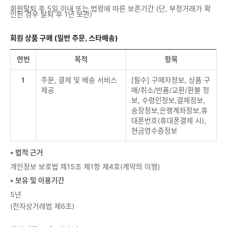
회원탈퇴 후 5일 이내 또는 법령에 따른 보존기간 (단, 부정거래가 확
인된 경우 탈퇴 후 1년 보관)
회원 상품 구매 (일반 주문, 스타배송)
연번
목적
항목
1
주문, 결제 및 배송 서비스
[필수] 구매자정보, 상품 구
제공
매/취소/반품/교환/환불 정
보, 수령인정보,결제정보,
송장정보,은행계좌정보,휴
대폰번호(휴대폰결제 시),
현금영수증정보
• 법적 근거
개인정보 보호법 제15조 제1항 제4호(계약의 이행)
• 보유 및 이용기간
5년
(전자상거래법 제6조)