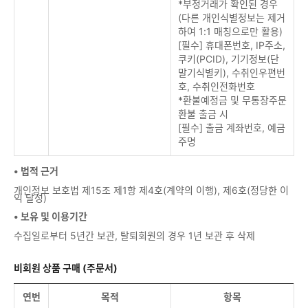
*부정거래가 확인된 경우
(다른 개인식별정보는 제거
하여 1:1 매칭으로만 활용)
[필수] 휴대폰번호, IP주소,
쿠키(PCID), 기기정보(단
말기식별키), 수취인우편번
호, 수취인전화번호
*환불예정금 및 무통장주문
환불 출금 시
[필수] 출금 계좌번호, 예금
주명
• 법적 근거
개인정보 보호법 제15조 제1항 제4호(계약의 이행), 제6호(정당한 이
익 달성)
• 보유 및 이용기간
수집일로부터 5년간 보관, 탈퇴회원의 경우 1년 보관 후 삭제
비회원 상품 구매 (주문서)
연번
목적
항목