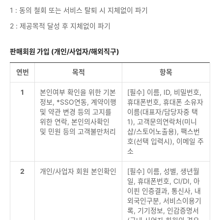
1 : 동의 철회 또는 서비스 탈퇴 시 지체없이 파기
2 : 제공목적 달성 후 지체없이 파기
판매회원 가입 (개인/사업자/해외직구)
연번
목적
항목
1
본인여부 확인을 위한 기본
[필수] 이름, ID, 비밀번호,
정보, *SSO연동, 계약이행
휴대폰번호, 휴대폰 소유자
및 약관 변경 등의 고지를
이름(대표자/담당자중 택
위한 연락, 본인의사확인
1), 고객문의연락처(미니
및 민원 등의 고객불만처리
샵/스토어노출용), 팩스번
호(선택 입력시), 이메일 주
소
2
개인/사업자 회원 본인확인
[필수] 이름, 성별, 생년월
일, 휴대폰번호, CI/DI, 아
이핀 인증결과, 통신사, 내
외국인구분, 서비스이용기
록, 기기정보, 인감증명서