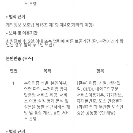
스 운영
• 법적 근거
개인정보 보호법 제15조 제1항 제4호(계약의 이행)
• 보유 및 이용기간
회원탈퇴 후 5일 이내 또는 법령에 따른 보존기간 (단, 부정거래가 확
인된 경우 탈퇴 후 1년 보관)
본인인증 (토스)
연번
목적
항목
1
본인인증 식별, 본인여부,
[필수] 이름, 성별, 생년월
연령 확인, 부정이용 방지,
일, CI/DI, 내외국인구분,
맞춤형 서비스 제공, 서비
서비스이용기록, 기기정보,
스 이용 실적 통계·분석 및
휴대폰번호, 토스 인증결과
설문을 통한 신규서비스 개
(회원가입과 무관한 토스인
발 및 품질 개선, 통합 서비
증은 공통항목만 해당)
스 운영
• 법적 근거