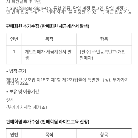
시 회원탈퇴 후 1년)
* SSO(Single-Sign-On, 통합 인증, 단일 계정 로그인, 단일 계정) :
한 번의 인증 과정으로 여러 사이트를 이용할 수 있도록 하는 인증 기능
판매회원 추가수집 (판매회원 세금계산서 발생)
연번
목적
항목
1
개인판매자 세금계산서 발
[필수] 주민등록번호(개인
생
판매자)
• 법적 근거
개인정보 보호법 제15조 제1항 제2호(법률에 특별한 규정), 부가가치
세법 제32조
• 보유 및 이용기간
5년
(부가가치세법 제71조)
판매회원 추가수집 (판매회원 라이브교육 신청)
연번
목적
항목