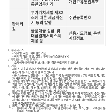
개인고유통관부호
통관업무처리
부가가치세법 제32
조에 따른 세금계산
주민등록번호
서 등의 발행
판매회
원
물품대금 송금 및
신용카드정보, 은행
대금결제서비스의
계좌정보
제공 등
2) 부가서비스
- 닉네임, 사진 : 마미클럽 가입
- 아기의 이름, 생일, 성별 : 베이비플러스(BABY+)
3)제휴포인트 적립 및 사용
- 오케이캐쉬백카드 정보, 아시아나항공 마일리지 카드정보
4) 기타
서비스 이용과정이나 사업처리 과정에서 아래와 같은 정보들이 자동으로 생성되어
수집•저 장•조합•분석 될 수 있습니다.
- IP Address, 방문일시, 서비스 이용 기록 등 이용내역정보 : 부정 이용 방지, 비인
가 사용 방지, 신규서비스 개발 및 맞춤서비스 제공 등
회사는 이용자의 개인정보를 수집할 경우 법령상 근거가 없는 한 반드시 이용자의 동
라.
의를 얻어 수집하며, 이용자 의 기본적 인권을 침해할 우려가 있는 인종, 출신지, 본
적지, 사상, 정치적 성향, 범죄기록, 건강상태 등의 정보는 이용자의 동의 또는 법령
의 규정에 의한 경우 이외에는 수집하지 않습니다.
회사는 회원 가입을 만 14세 이상인 경우에 가능하도록 하며 개인정보의 수집•이용
마.
에 법정대리인의 동의가 필요한 만 14세 미만 아동의 개인정보는 원칙적으로 수집하
지 않습니다. 단, 법정대리인의 동의를 얻은 경우에는 만 14세 미만 이용자의 개인정
보를 수집•이용할 수 있습니다.
회사는 다음과 같은 방법으로 개인정보를 수집할 수 있습니다.
바.
홈페이지,모바일 어플리케이션, 모바일 웹페이지, 서면, 팩스, 전화, 고객센터 문
1)
의하기, 이벤트 응모