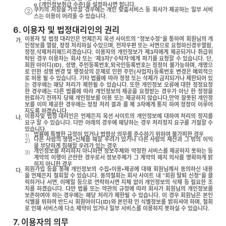
o [개인정보취급 수준]을 설정하시면 됩니다.
쿠키의 저장을 거부할 경우에는 개인 맞춤서비스 등 회사가 제공하는 일부 서비
②
스는 이용이 어려울 수 있습니다.
6. 이용자 및 법정대리인의 권리
이용자 및 법정 대리인은 언제든지 옥션 사이트의 “정보수정”을 통하여 회원님의 개
가.
인정보를 열람, 정정 처리하실 수있으며, 전자우편 또는 서면으로 요청하신경우열람,
정정,삭제처리해드리겠습니다. 이용자의 개인정보가 제3자에게 제공되거나 취급위
탁된 경우 이용자는 회사 또는 ‘제3자’/’수탁자’에게 파기를 요청할 수 있습니다. 단,
회원 아이디(ID), 성명, 주민등록번호,외국인등록번호는 정정이 불가능하며, 개명으
로 인한 성명 변경 및 행정상의 문제로 인한 주민(사업자)등록번호 변경은 예외적으
로 허용 될 수 있습니다. 기타 법률에 따라 정정 또는 삭제가 금지되거나 제한되어 있
는 경우에는 해당 처리가 제한될 수 있습니다. 또한 개인정보 오류에 대한 정정요청
한 경우에는 다른 법률에 따라 개인정보의 제공을 요청받는 경우가 아닌 한 정정을
완료하기 전까지 당해 개인정보를 이용 또는 제공하지 않습니다,만약 잘못된 개인정
보를 이미 제공한 경우에는 정정 처리 결과 를 제 3자에게 통지 하여 정정이 이루어
지도록 하겠습니다.
이용자및 법정 대리인은 언제든지 옥션 사이트의 개인정보에 대하여 처리의 정지를
나.
요구 할 수 있습니다. 다만 아래의 경우에 해당하는 경우 처리정지 요구를 거절할 수
있습니다.
법률에 특별한 규정이 있거나 법령상 의무를 준수하기 위하여 불가피한 경우
1)
다른 사람의 생명•신체를 해할 우려가 있거나 다른 사람의 재산과 그 밖의 이익
2)
을 부당하게 침해할 우려가 있는 경우
개인정보를 처리하지 아니하면 정보주체와 약정한 서비스를 제공하지 못하는 등
3)
계약의 이행이 곤란한 경우로서 정보주체가 그 계약의 해지 의사를 명확하게 밝
히지 아니한 경우
회원가입 등을 통해 개인정보의 수집•이용•제공에 대해 회원님께서 동의하신 내용
다.
을 언제든지 철회할 수 있습니다. 동의철회는 회사 사이트 내 “회원 탈퇴 신청”을 클
릭하거나 서면, 이메일 등으로 연락하시면 지체 없이 개인정보의 삭제 등 필요한 조
치를 하겠습니다. 다만 법률 또는 약관의 규정에 따라 회사가 회원님의 개인정보를
보존하여야 하는 경우에는 해당 처리가 제한될 수 있습니다. 이 경우 회원님은 본인
식별을 위하여 반드시 회원아이디(ID)와 본인확 인 식별정보를 밝히셔야 하며, 철회
로 인해 서비스에 다소 제약이 있거나 일부 서비스를 이용하지 못하실 수 있습니다.
7. 이용자의 의무