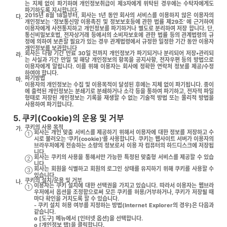
는 지체 없이 파기하며 개인정보취급이 제3자에게 위탁된 경우에는 수탁자에게도
파기하도록 지시합니다.
2015년 8월 18일부터, 회사는 1년 동안 회사의 서비스를 이용하지 않은 이용자의
다.
개인정보는 ‘정보통신망 이용촉진 및 정보보호등에 관한 법률 제29조’ 에 근거하여
이용자에게 사전통지하고 개인정보를 파기하거나 별도로 분리하여 저장 합니다. 단,
통신비밀보호법, 전자상거래 등에서의 소비자보호에 관한 법률 등의 관계법령의 규
정에 의하여 보존할 필요가 있는 경우 관계법령에서 규정한 일정한 기간 동안 이용자
개인정보를 보관합니다
회사는 다항 기간 만료 30일 전까지 개인정보가 파기되거나 분리되어 저장•관리되
라.
는 사실과 기간 만일 및 해당 개인정보의 항목을 공지사항, 전자우편 등의 방법으로
이용자에게 알립니다. 이를 위해 이용자는 회사에 정확한 연락처 정보를 제공/수정
하여야 합니다.
파기방법
마.
이용자의 개인정보는 수집 및 이용목적이 달성된 후에는 지체 없이 파기됩니다. 종이
에 출력된 개인정보는 분쇄기로 분쇄하거나 소각 등을 통하여 파기하고, 전자적 파일
형태로 저장된 개인정보는 기록을 재생할 수 없는 기술적 방법 또는 물리적 방법을
사용하여 파기합니다.
5. 쿠키(Cookie)의 운용 및 거부
쿠키의 사용 목적
가.
회사는 개인 맞춤 서비스를 제공하기 위해서 이용자에 대한 정보를 저장하고 수
①
시로 불러오는 '쿠키(cookie)'를 사용합니다. 쿠키는 웹사이트 서버가 이용자의
브라우저에게 전송하는 소량의 정보로서 이용 자 컴퓨터의 하드디스크에 저장됩
니다.
회사는 쿠키의 사용을 통해서만 가능한 특정된 맞춤형 서비스를 제공할 수 있습
②
니다.
회사는 회원을 식별하고 회원의 로그인 상태를 유지하기 위해 쿠키를 사용할 수
③
있습니다.
쿠키의 설치/운용 및 거부
나.
이용자는 쿠키 설치에 대한 선택권을 가지고 있습니다. 따라서 이용자는 웹브라
①
우저에서 옵션을 조정함으로써 모든 쿠키를 허용/거부하거나, 쿠키가 저장될 때
마다 확인을 거치도록 할 수 있습니다.
- 쿠키 설치 허용 여부를 지정하는 방법(Internet Explorer의 경우)은 다음과
같습니다.
o [도구] 메뉴에서 [인터넷 옵션]을 선택합니다.
o [개인정보 탭]을 클릭합니다.