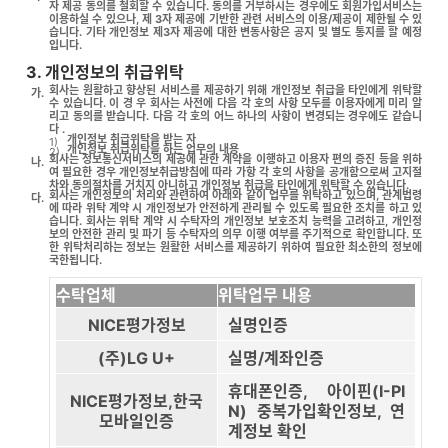
자 제공 동의를 철회할 수 있습니다. 동의를 거부하시는 경우에도 회원가입서비스는
이용하실 수 있으나, 제 3자 제공에 기반한 관련 서비스의 이용/제공이 제한될 수 있
습니다. 기타 개인정보 제3자 제공에 대한 변동사항은 공지 및 별도 통지를 할 예정
입니다.
3. 개인정보의 취급위탁
회사는 원활하고 향상된 서비스를 제공하기 위해 개인정보 취급을 타인에게 위탁할
가.
수 있습니다. 이 경 우 회사는 사전에 다음 각 호의 사항 모두를 이용자에게 미리 알
리고 동의를 받습니다. 다음 각 호의 어느 하나의 사항이 변경되는 경우에도 같습니
다 .
개인정보 취급위탁을 받는 자
1)
개인정보 취급위탁을 하는 업무의 내용
2)
회사는 정보통신서비스의 제공에 관한 계약을 이행하고 이용자 편의 증진 등을 위하
나.
여 필요한 경우 개인정보취급방침에 따라 가항 각 호의 사항을 공개함으로써 고지절
차와 동의절차를 거치지 아니하고 개인정보 취급을 타인에게 위탁할 수 있습니다.
회사는 개인정보의 처리와 관련하여 아래와 같이 업무를 위탁하고 있으며, 관계법령
다.
에 따라 위탁 계약 시 개인정보가 안전하게 관리될 수 있도록 필요한 조치를 하고 있
습니다. 회사는 위탁 계약 시 수탁자의 개인정보 보호조치 능력을 고려하고, 개인정
보의 안전한 관리 및 파기 등 수탁자의 의무 이행 여부를 주기적으로 확인합니다. 또
한 위탁처리하는 정보는 원활한 서비스를 제공하기 위하여 필요한 최소한의 정보에
국한됩니다.
수탁업체
위탁업무 내용
NICE평가정보
실명인증
(주)LG U+
실명/계좌인증
휴대폰인증, 아이핀(I-PI
NICE평가정보,한국
N) 중복가입확인정보, 연
모바일인증
계정보 확인