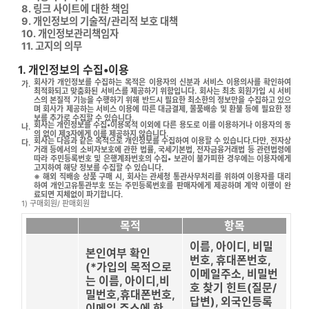
8. 링크 사이트에 대한 책임
9. 개인정보의 기술적/관리적 보호 대책
10. 개인정보관리책임자
11. 고지의 의무
1. 개인정보의 수집•이용
회사가 개인정보를 수집하는 목적은 이용자의 신분과 서비스 이용의사를 확인하여
가.
최적화되고 맞춤화된 서비스를 제공하기 위함입니다. 회사는 최초 회원가입 시 서비
스의 본질적 기능을 수행하기 위해 반드시 필요한 최소한의 정보만을 수집하고 있으
며 회사가 제공하는 서비스 이용에 따른 대금결제, 물품배송 및 환불 등에 필요한 정
보를 추가로 수집할 수 있습니다.
회사는 개인정보를 수집•이용목적 이외에 다른 용도로 이를 이용하거나 이용자의 동
나.
의 없이 제3자에게 이를 제공하지 않습니다.
회사는 다음과 같은 목적으로 개인정보를 수집하여 이용할 수 있습니다.다만, 전자상
다.
거래 등에서의 소비자보호에 관한 법률, 국세기본법, 전자금융거래법 등 관련법령에
따라 주민등록번호 및 은행계좌번호의 수집• 보관이 불가피한 경우에는 이용자에게
고지하여 해당 정보를 수집할 수 있습니다.
※ 해외 직배송 상품 구매 시, 회사는 관세청 통관사무처리를 위하여 이용자를 대리
하여 개인고유통관부호 또는 주민등록번호를 판매자에게 제공하며 계약 이행이 완
료되면 지체없이 파기합니다.
1) 구매회원/ 판매회원
목적
항목
이름, 아이디, 비밀
본인여부 확인
번호, 휴대폰번호,
(*가입의 목적으로
이메일주소, 비밀번
는 이름, 아이디,비
호 찾기 힌트(질문/
밀번호,휴대폰번호,
답변), 외국인등록
이메일 주소에 한