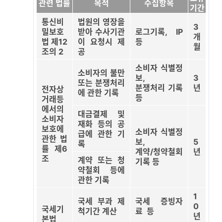
관련 법률
목적
수집항목
기간
통신비
법원의 영장을
3
밀보호
받아 수사기관
로그기록, IP
개
법 제12
이 요청시 제
등
월
조의 2
공
소비자 식별정
소비자의 불만
보,
3
또는 분쟁처리
분쟁처리 기록
년
전자상
에 관한 기록
등
거래등
에서의
대금결제 및
소비자
재화 등의 공
보호에
소비자 식별정
급에 관한 기
관한 법
보,
5
록
률 제6
계약/청약철회
년
조
계약 또는 청
기록 등
약철회 등에
관한 기록
1
국세 부과 제
국세 증빙자
0
국세기
척기간 계산
료 등
년
본법