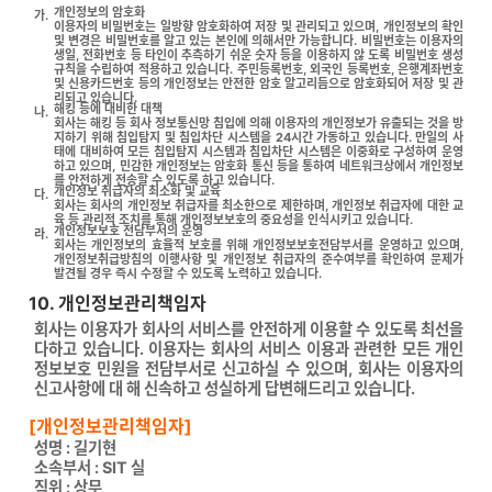
개인정보의 암호화
가.
이용자의 비밀번호는 일방향 암호화하여 저장 및 관리되고 있으며, 개인정보의 확인
및 변경은 비밀번호를 알고 있는 본인에 의해서만 가능합니다. 비밀번호는 이용자의
생일, 전화번호 등 타인이 추측하기 쉬운 숫자 등을 이용하지 않 도록 비밀번호 생성
규칙을 수립하여 적용하고 있습니다. 주민등록번호, 외국인 등록번호, 은행계좌번호
및 신용카드번호 등의 개인정보는 안전한 암호 알고리듬으로 암호화되어 저장 및 관
리되고 있습니다.
해킹 등에 대비한 대책
나.
회사는 해킹 등 회사 정보통신망 침입에 의해 이용자의 개인정보가 유출되는 것을 방
지하기 위해 침입탐지 및 침입차단 시스템을 24시간 가동하고 있습니다. 만일의 사
태에 대비하여 모든 침입탐지 시스템과 침입차단 시스템은 이중화로 구성하여 운영
하고 있으며, 민감한 개인정보는 암호화 통신 등을 통하여 네트워크상에서 개인정보
를 안전하게 전송할 수 있도록 하고 있습니다.
개인정보 취급자의 최소화 및 교육
다.
회사는 회사의 개인정보 취급자를 최소한으로 제한하며, 개인정보 취급자에 대한 교
육 등 관리적 조치를 통해 개인정보보호의 중요성을 인식시키고 있습니다.
개인정보보호 전담부서의 운영
라.
회사는 개인정보의 효율적 보호를 위해 개인정보보호전담부서를 운영하고 있으며,
개인정보취급방침의 이행사항 및 개인정보 취급자의 준수여부를 확인하여 문제가
발견될 경우 즉시 수정할 수 있도록 노력하고 있습니다.
10. 개인정보관리책임자
회사는 이용자가 회사의 서비스를 안전하게 이용할 수 있도록 최선을
다하고 있습니다. 이용자는 회사의 서비스 이용과 관련한 모든 개인
정보보호 민원을 전담부서로 신고하실 수 있으며, 회사는 이용자의
신고사항에 대 해 신속하고 성실하게 답변해드리고 있습니다.
[개인정보관리책임자]
성명 : 길기현
소속부서 : SIT 실
직위 : 상무