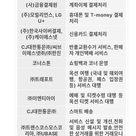
(사)금융결제원
계좌이체 결제처리
(주)모빌리언스, LG
휴대폰 및 T-money 결제
U+
처리
(주)한국사이버결제,
신용카드 결제처리
(주)케이에스넷
CJ대한통운㈜/씨브
반품교환수거 서비스, 판매
이에스넷㈜/㈜한진
자 개인택배 서비스
코너스톤
쇼핑백과 코너 운영
옥션 여행 (국내 및 해외여
㈜트래포트
행, 항공권, 패스 입장권
등) 서비스 대행
예매 및 티켓수령 대행 등
㈜이엔티아이
옥션 티켓 서비스 대행
CJ대한통운㈜
스마트 배송
서비스 신설 및 개선,전화
㈜트랜스코스모스코
및 음성 메시지 발송,안전
리아, ㈜UBASE
한 상거래를 위한 거래모니