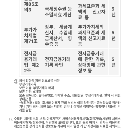
제85조
과세표준과 세
국세징수권 등
5
의3
액의 신고자
소멸시효 계산
년
료 등
장부, 세금계
부가가치세의
부가가
산서, 수입세
과세표준과 세
5
치세법
금계산서, 영
액의 신고자료
년
제71조
수증 등
등
전자금
전자금융거래
융거래
전자금융거래
에 관한 기록,
5
법 제2
기록 확인
상대방에 관한
년
2조
정보 등
회사 방침에 의한 정보보유 사유
②
부정거래기록
보존 이유: 부정거래의 배제
보존 기간: 6개월
보존 항목: ID, 휴대폰번호, 이메일 주소, 생년월일, 부정거래사유, 탈퇴 시 회원
상태값 등
*부정거래 : 법령, 회사와 이용자 간의 서비스 이용 약관 또는 공서양속을 위반하
거나 기타 회사, 회원 또는 타인의 권리나 이익을 침해하는 방법이나 내용의 거
래를 말함.
수집된 개인정보의 보유•이용기간은 서비스이용계약체결(회원가입)시부터 서비스
나.
이용계약해지(탈퇴신청, 직권탈퇴 포함)입니다. 또한 동의 해지 시 회사는 이용자의
개인정보를 상기 명시한 정보보유 사유에 따라 일정 기 간 저장하는 자료를 제외하고