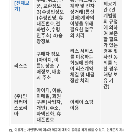
구매, 취소, 반
통신서스제공
[전체보
제공기
품, 교환정보
계약 및 전자
기]
간 (관
3)수령인정보
상거래(통신
계법령
(수령인명, 휴
판매)계약의
의 규정
대폰번호,전
이행을 위해
에 의하
화번호,수령
필요한 업무
여 보존
인주소) 4)송
의 처리
할 필요
장정보
가 있는
리스 서비스
경우 및
구매자 정보
를 이용하는
사전 동
(아이디, 이
회원에 한하
의를 득
리스존
름), 상품 구
여 리스계약
한 경우
매정보, 배송
체결 및 대금
해당 보
지 주소
정산 처리
유 기
간)
아이디, 이름,
(주)인
이메일, 회원
터커머
구분(사업자,
이베이 쇼핑
스코리
개인), 주소,
이용
아
자택전화, 휴
대폰번호
이용자는 개인정보의 제3자 제공에 대하여 동의를 하지 않을 수 있고, 언제든지 제3
다.