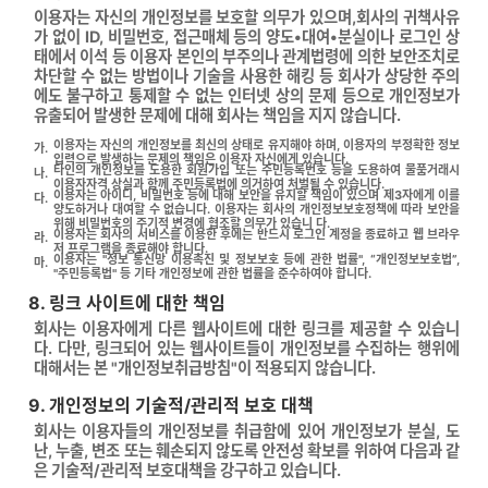
이용자는 자신의 개인정보를 보호할 의무가 있으며,회사의 귀책사유
가 없이 ID, 비밀번호, 접근매체 등의 양도•대여•분실이나 로그인 상
태에서 이석 등 이용자 본인의 부주의나 관계법령에 의한 보안조치로
차단할 수 없는 방법이나 기술을 사용한 해킹 등 회사가 상당한 주의
에도 불구하고 통제할 수 없는 인터넷 상의 문제 등으로 개인정보가
유출되어 발생한 문제에 대해 회사는 책임을 지지 않습니다.
이용자는 자신의 개인정보를 최신의 상태로 유지해야 하며, 이용자의 부정확한 정보
가.
입력으로 발생하는 문제의 책임은 이용자 자신에게 있습니다.
타인의 개인정보를 도용한 회원가입 또는 주민등록번호 등을 도용하여 물품거래시
나.
이용자자격 상실과 함께 주민등록법에 의거하여 처벌될 수 있습니다.
이용자는 아이디, 비밀번호 등에 대해 보안을 유지할 책임이 있으며 제3자에게 이를
다.
양도하거나 대여할 수 없습니다. 이용자는 회사의 개인정보보호정책에 따라 보안을
위해 비밀번호의 주기적 변경에 협조할 의무가 있습니 다.
이용자는 회사의 서비스를 이용한 후에는 반드시 로그인 계정을 종료하고 웹 브라우
라.
저 프로그램을 종료해야 합니다.
이용자는 "정보 통신망 이용촉진 및 정보보호 등에 관한 법률", “개인정보보호법”,
마.
"주민등록법" 등 기타 개인정보에 관한 법률을 준수하여야 합니다.
8. 링크 사이트에 대한 책임
회사는 이용자에게 다른 웹사이트에 대한 링크를 제공할 수 있습니
다. 다만, 링크되어 있는 웹사이트들이 개인정보를 수집하는 행위에
대해서는 본 "개인정보취급방침"이 적용되지 않습니다.
9. 개인정보의 기술적/관리적 보호 대책
회사는 이용자들의 개인정보를 취급함에 있어 개인정보가 분실, 도
난, 누출, 변조 또는 훼손되지 않도록 안전성 확보를 위하여 다음과 같
은 기술적/관리적 보호대책을 강구하고 있습니다.