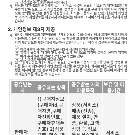
생성정보 수집 툴을 통한 자동 수집
2)
회사는 개인정보를 수집함에 있어, 서비스 제공에 필요한 최소한의 개인정보를 ‘필
사.
수동의 항목’으로, 그 외 개인정보는 ‘선택동의 항목’으로 구분하여 이에 대해 개별적
으로 동의할 수 있는 절차를 마련합니다. 회사는 이용자가 필 요한 최소한의 개인정
보 이외의 개인정보를 제공하지 아니한다는 이유로 그 서비스의 제공을 거부하지 않
습니다.
2. 개인정보 제3자 제공
회사는 이용자들의 개인정보를 「개인정보의 수집•이용」에서 고지한 범위 내에서
가.
사용하며, 이용자의 사전 동의 없이 동 범위를 초과하여 이용하거나 원칙적으로 이용
자의 개인정보를 제3자에게 제공하지 않습니다. 다만 , 아래의 경우에는 예외로 합니
다.
이용자들이 사전에 공개 또는 제3자 제공에 동의한 경우
①
법령의 규정에 의거하거나, 수사, 조사 목적으로 법령에 정해진 절차와 방법에
②
따라 수사기관 및 감독당국의 요구가 있는 경우
요금 정산을 위하여 필요한 경우
③
그 밖에 개인정보 제3자 제공이 필요한 경우에는 이용자의 동의를 얻는 등 적법한 절
나.
차를 통하여 제3자에게 개인정보를 제공할 수 있습니다. 회사는 이용자들의 거래 이
행을 위하여 필요한 경우 이용자의 동의를 얻는 등 적법한 절차를 통하여 아래와 같
이 개인정보를 제공할 수 있습니다.
공유받는
공유받는 자의
보유 및 이
공유하는 항목
자
이용목적
용기간
1)구매자정보
(구매자id,구
상품(서비스)
매자명,구매
배송(전송),
자전화번호 ,
제품 설치, 반
구매자휴대폰
품, 환불, 고객
번호) 2)상품
상담 등 정보
판매자
서비스