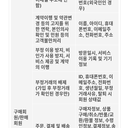
번호(외국인인 경
함)
우)
계약이행 및 약관변
경 등의 고지를 위
이름, 아이디, 휴대
한 연락, 본인의사
폰번호, 이메일주
확인 및 민원 등의
소, 전화번호, 주소
고객불만처리
부정 이용 방지, 비
방문일시, 서비스
인가 사용 방지, 서
이용 기록 및 기기
비스 제공 및 계약
정보
의 이행
ID, 휴대폰번호, 이
부정거래의 배제
메일주소, 전화번
(가입 후 부정거래
호, 생년월일, 부정
가 확인된 경우만)
거래사유, 탈퇴 시
회원 상태값
구매자정보, 상품
구매회
구매/취소/반품/교
원/판매
환/환불 정보, 수령
회원
주문, 결제 및 배송
인정보,결제정보,송